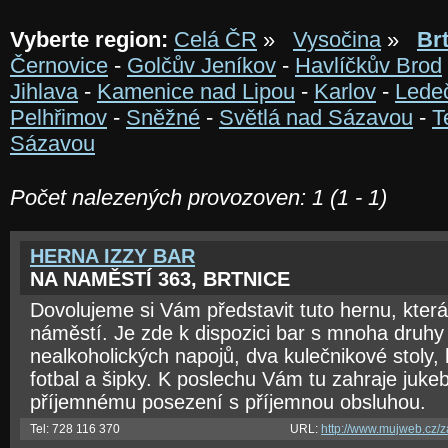
Vyberte region:
Celá ČR
»
Vysočina
»
Br
Černovice
-
Golčův Jeníkov
-
Havlíčkův Brod
Jihlava
-
Kamenice nad Lipou
-
Karlov
-
Lede
Pelhřimov
-
Sněžné
-
Světlá nad Sázavou
-
T
Sázavou
Počet nalezených provozoven: 1 (1 - 1)
HERNA IZZY BAR
NA NAMĚSTÍ 363, BRTNICE
Dovolujeme si Vám představit tuto hernu, která
náměstí. Je zde k dispozici bar s mnoha druhy 
nealkoholických napojů, dva kulečnikové stoly, 
fotbal a šipky. K poslechu Vám tu zahraje juk
příjemnému posezení s příjemnou obsluhou.
Tel: 728 116 370
URL:
http://www.mujweb.cz/z