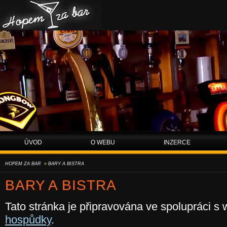
Hopem za bar
ÚVOD
O WEBU
INZERCE
HOPEM ZA BAR
»
BARY A BISTRA
BARY A BISTRA
Tato stránka je připravována ve spolupráci 
hospůdky
.