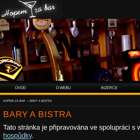
Hopem za bar
ÚVOD
O WEBU
INZERCE
HOPEM ZA BAR
»
BARY A BISTRA
BARY A BISTRA
Tato stránka je připravována ve spolupráci 
hospůdky
.