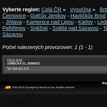
Vyberte region:
Celá ČR
»
Vysočina
»
Brt
Černovice
-
Golčův Jeníkov
-
Havlíčkův Brod
-
Jihlava
-
Kamenice nad Lipou
-
Karlov
-
Led
Pelhřimov
-
Sněžné
-
Světlá nad Sázavou
-
T
Sázavou
Počet nalezených provozoven: 1 (1 - 1)
PIZZA BAR
ZÁMECKÁ 51, JEMNICE
Tel: 568 451 570
Map
2004-2019 Copyright by
Hopem za bar
. All right reserved.