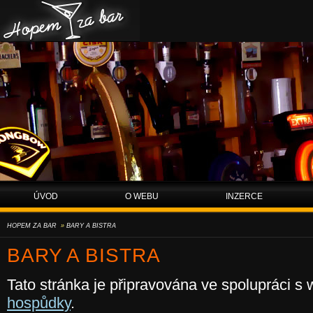
Hopem za bar
ÚVOD
O WEBU
INZERCE
HOPEM ZA BAR
»
BARY A BISTRA
BARY A BISTRA
Tato stránka je připravována ve spolupráci 
hospůdky
.