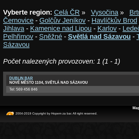
Vyberte region:
Celá ČR
»
Vysočina
»
Brt
Černovice
-
Golčův Jeníkov
-
Havlíčkův Brod
Jihlava
-
Kamenice nad Lipou
-
Karlov
-
Lede
Pelhřimov
-
Sněžné
-
Světlá nad Sázavou
-
Sázavou
Počet nalezených provozoven: 1 (1 - 1)
DUBLIN BAR
NOVÉ MĚSTO 1104, SVĚTLÁ NAD SÁZAVOU
Tel: 569 456 846
Map
2004-2019 Copyright by
Hopem za bar
. All right reserved.