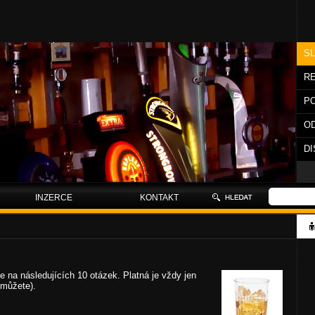
S
RE
P
O
D
INZERCE
KONTAKT
 na následujících 10 otázek. Platná je vždy jen
emůžete).