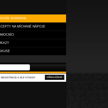
LOVNÍK BARMANA
CEPTY NA MÍCHANÉ NÁPOJE
OMOCNÍCI
DKAZY
ISKUSE
PŘIHLÁŠENÍ
REGISTRACE A JEJÍ VÝHODY