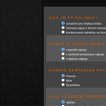
1)CO JE TO KOLÍNKO?
označení pro ohýbací brčko
míchaný nápoj z lihovin navrs
kombinovaná odměrka na lihov
2)JAKÝ JE ROZDÍL MEZI 
v teplotě nápoje
v rychlosti konzumace nápoje
v objemu nápoje
3)PRAVÉ ŠAMPAŇSKÉ POC
Francie
Itálie
Španělska
4)CO V ŽÁDNÉM PŘÍPADĚ
vajíčko