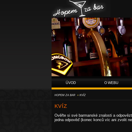
Hopem za bar
ÚVOD
O WEBU
HOPEM ZA BAR
»
KVÍZ
KVÍZ
Ověřte si své barmanské znalosti a odpovězte
jedna odpověď (konec konců víc ani zvolit n