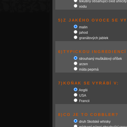
tekutiny obsahující oxid uhličitý
vodu
5)Z JAKÉHO OVOCE SE V
malin
jahod
granátových jablek
6)TYPICKOU INGREDIENCÍ
strouhaný muškátový oříšek
arzen
máta peprná
7)KOŇAK SE VYRÁBÍ V:
Anglii
USA
Francii
8)CO JE TO COBBLER?
druh Skotské whisky