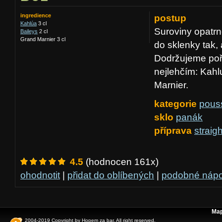
ingredience
postup
Kahlúa
3 cl
Suroviny opatrn
Baileys
2 cl
Grand Marnier 3 cl
do sklenky tak,
Dodržujeme pořa
nejlehčím: Kahl
Marnier.
kategorie
pous
sklo
panák
příprava
straig
4.5
(hodnocen 161x)
ohodnotit
|
přidat do oblíbených
|
podobné nápo
Map
2004-2019 Copyright by
Hopem za bar
. All right reserved.