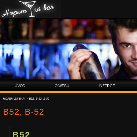
Hopem za bar
ÚVOD
O WEBU
INZERCE
HOPEM ZA BAR
»
B52, B 52, B-52
B52, B-52
B52